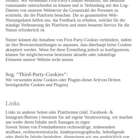
fördern. Wir verwenden First-Party-Cookies weiterhin, um Benutzer 
voneinander unterscheiden zu können und in Verbindung mit den Log-
Dateien von unserem Webserver die Gesamtzahl der Personen zu 
ermitteln, die die Plattform besuchen. Die so gesammelten Web-
Nutzungsdaten helfen uns, das Feedback zu erhalten, welches für die 
ständige Verbesserung der Plattform und einen besseren Service für die 
Nutzer erforderlich ist.

Nutzer können die Annahme von First-Party-Cookies verhindern, indem 
sie ihre Browsereinstellungen so anpassen, dass überhaupt keine Cookies 
akzeptiert werden. Wenn Sie diese Einstellung jedoch so konfigurieren, 
können Sie möglicherweise bestimmte aktuelle oder zukünftige 
Elemente unserer Website nicht nutzen.
Sog. “Third-Party-Cookies”:
Wir verwenden keine Cookies oder Plugins dieser Art(von Dritten 
bereitgestellte Cookies und Plugins). 
Links
Links zu anderen Seiten oder Plattformen (inkl. Facebook- & 
Instagram-Buttons ) benutzen Sie auf eigene Verantwortung, wir machen 
uns weder deren Inhalte noch Aussagen zu eigen.

Soweit Seiten von Fremdanbietern rechtswidrige, insbesondere 
strafbare, rechtsextremistische, kinderpornographische, beleidigende 
oder ähnliche Inhalte beinhalten, distanzieren wir uns ausdrücklich von 