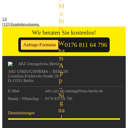
5.0
[133] Kundenbewertungen.
Wir beraten Sie kostenlos!
0176 811 64 796
Anfrage-Formular
AKI UMZUGSFIRMA – BERLIN
Cornelius-Fredericks-Straße 20, 

D-13351 Berlin
E-Mail
info (at) aki-umzugsfirma-berlin.de
Handy / WhatsApp
0176 811 64 796
Dienstleistungen