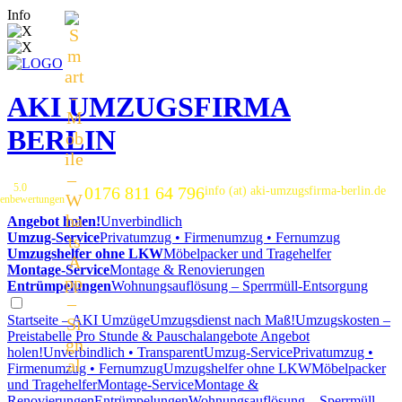
Info
AKI UMZUGSFIRMA
BERLIN
5.0
0176 811 64 796
info (at) aki-umzugsfirma-berlin.de
enbewertungen
Angebot holen!
Unverbindlich
Umzug-Service
Privatumzug • Firmenumzug • Fernumzug
Umzugshelfer ohne LKW
Möbelpacker und Tragehelfer
Montage-Service
Montage & Renovierungen
Entrümpelungen
Wohnungsauflösung – Sperrmüll-Entsorgung
Startseite – AKI Umzüge
Umzugsdienst nach Maß!
Umzugskosten –
Preistabelle
Pro Stunde & Pauschalangebote
Angebot
holen!
Unverbindlich • Transparent
Umzug-Service
Privatumzug •
Firmenumzug • Fernumzug
Umzugshelfer ohne LKW
Möbelpacker
und Tragehelfer
Montage-Service
Montage &
Renovierungen
Entrümpelungen
Wohnungsauflösung – Sperrmüll-