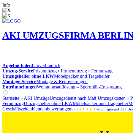
Info
AKI UMZUGSFIRMA BERLI
Angebot holen!
Unverbindlich
Umzug-Service
Privatumzug • Firmenumzug • Fernumzug
Umzugshelfer ohne LKW
Möbelpacker und Tragehelfer
Montage-Service
Montage & Renovierungen
Entrümpelungen
Wohnungsauflösung – Sperrmüll-Entsorgung
Startseite – AKI Umzüge
Umzugsdienst nach Maß!
Umzugskosten – Pr
Fernumzug
Umzugshelfer ohne LKW
Möbelpacker und Tragehelfer
Mo
Geschäftszeiten
Kundenbewertungen
5 / 5
★★★★★
von insgesamt 133 Be