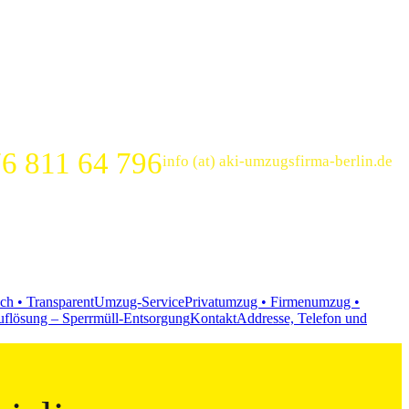
6 811 64 796
info (at) aki-umzugsfirma-berlin.de
ch • Transparent
Umzug-Service
Privatumzug • Firmenumzug •
flösung – Sperrmüll-Entsorgung
Kontakt
Addresse, Telefon und