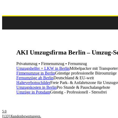
AKI Umzugsfirma Berlin – Umzug-Se
Privatumzug • Firmenumzug • Fernumzug
Umzugshelfer + LKW in Berlin
Möbelpacker mit Transporter
Firmenumzug in Berlin
Günstige professionelle Büroumzüge
Fernumzüge ab Berlin
Deutschland & EU-weit
Halteverbotsschilder
Freie Park- & Anfahrtszone für Umzug
Umzugskosten in Berlin
Pro Stunde & Pauschalangebote
Umzüge in Potsdam
Günstig - Professionell - Stressfrei
5.0
[133] Kundenbewertungen.