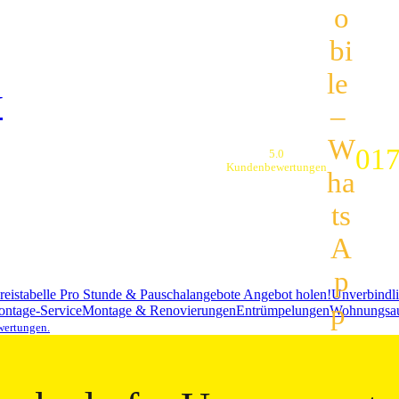
N
017
5.0
Kundenbewertungen
eistabelle
Pro Stunde & Pauschalangebote
Angebot holen!
Unverbindli
ntage-Service
Montage & Renovierungen
Entrümpelungen
Wohnungsau
wertungen.