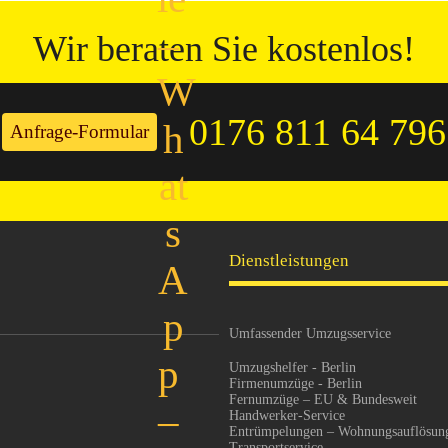
Wir beraten Sie kostenlos!
0176 811 64 796
Anfrage-Formular
Dienstleistungen
Umfassender Umzugsservice
Umzugshelfer - Berlin
Firmenumzüge - Berlin
Fernumzüge – EU & Bundesweit
Handwerker-Service
Entrümpelungen – Wohnungsauflösun
Transportservice