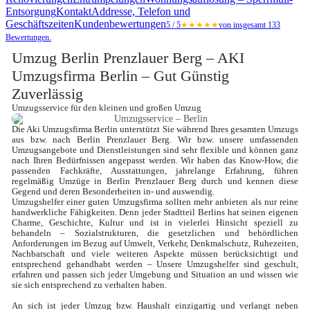
Entsorgung
Kontakt
Addresse, Telefon und
Geschäftszeiten
Kundenbewertungen
5 / 5
★★★★★
von insgesamt 133
Bewertungen.
Umzug Berlin Prenzlauer Berg – AKI 
Umzugsfirma Berlin – Gut Günstig 
Zuverlässig
Umzugsservice für den kleinen und großen Umzug
Die Aki Umzugsfirma Berlin unterstützt Sie während Ihres gesamten Umzugs 
aus bzw. nach Berlin Prenzlauer Berg. Wir bzw. unsere umfassenden 
Umzugsangebote und Dienstleistungen sind sehr flexible und können ganz 
nach Ihren Bedürfnissen angepasst werden. Wir haben das Know-How, die 
passenden Fachkräfte, Ausstattungen, jahrelange Erfahrung, führen 
regelmäßig Umzüge in Berlin Prenzlauer Berg durch und kennen diese 
Gegend und deren Besonderheiten in- und auswendig.
Umzugshelfer einer guten Umzugsfirma sollten mehr anbieten als nur reine 
handwerkliche Fähigkeiten. Denn jeder Stadtteil Berlins hat seinen eigenen 
Charme, Geschichte, Kultur und ist in vielerlei Hinsicht speziell zu 
behandeln – Sozialstrukturen, die gesetzlichen und behördlichen 
Anforderungen im Bezug auf Umwelt, Verkehr, Denkmalschutz, Ruhezeiten, 
Nachbarschaft und viele weiteren Aspekte müssen berücksichtigt und 
entsprechend gehandhabt werden – Unsere Umzugshelfer sind geschult, 
erfahren und passen sich jeder Umgebung und Situation an und wissen wie 
sie sich entsprechend zu verhalten haben. 

An sich ist jeder Umzug bzw. Haushalt einzigartig und verlangt neben 