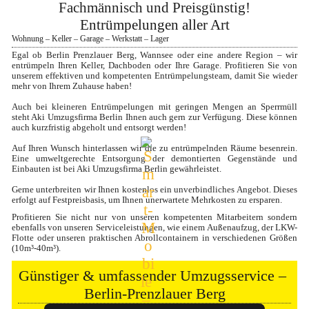
Fachmännisch und Preisgünstig!
Entrümpelungen aller Art
Wohnung – Keller – Garage – Werkstatt – Lager
Egal ob Berlin Prenzlauer Berg, Wannsee oder eine andere Region – wir 
entrümpeln Ihren Keller, Dachboden oder Ihre Garage. Profitieren Sie von 
unserem effektiven und kompetenten Entrümpelungsteam, damit Sie wieder 
mehr von Ihrem Zuhause haben!

Auch bei kleineren Entrümpelungen mit geringen Mengen an Sperrmüll 
steht Aki Umzugsfirma Berlin Ihnen auch gern zur Verfügung. Diese können 
auch kurzfristig abgeholt und entsorgt werden!

Auf Ihren Wunsch hinterlassen wir die zu entrümpelnden Räume besenrein. 
Eine umweltgerechte Entsorgung der demontierten Gegenstände und 
Einbauten ist bei Aki Umzugsfirma Berlin gewährleistet.

Gerne unterbreiten wir Ihnen kostenlos ein unverbindliches Angebot. Dieses 
erfolgt auf Festpreisbasis, um Ihnen unerwartete Mehrkosten zu ersparen.
Profitieren Sie nicht nur von unseren kompetenten Mitarbeitern sondern 
ebenfalls von unseren Serviceleistungen, wie einem Außenaufzug, der LKW-
Flotte oder unseren praktischen Abrollcontainern in verschiedenen Größen 
(10m³-40m³).
Günstiger & umfassender Umzugsservice – 
Berlin-Prenzlauer Berg