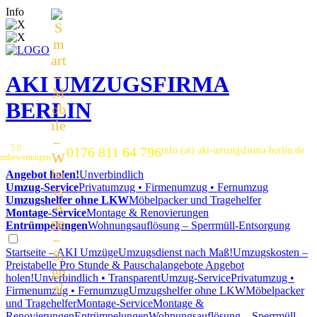
Info
AKI UMZUGSFIRMA
BERLIN
5.0
0176 811 64 796
info (at) aki-umzugsfirma-berlin.de
enbewertungen
Angebot holen!
Unverbindlich
Umzug-Service
Privatumzug • Firmenumzug • Fernumzug
Umzugshelfer ohne LKW
Möbelpacker und Tragehelfer
Montage-Service
Montage & Renovierungen
Entrümpelungen
Wohnungsauflösung – Sperrmüll-Entsorgung
Startseite – AKI Umzüge
Umzugsdienst nach Maß!
Umzugskosten –
Preistabelle
Pro Stunde & Pauschalangebote
Angebot
holen!
Unverbindlich • Transparent
Umzug-Service
Privatumzug •
Firmenumzug • Fernumzug
Umzugshelfer ohne LKW
Möbelpacker
und Tragehelfer
Montage-Service
Montage &
Renovierungen
Entrümpelungen
Wohnungsauflösung – Sperrmüll-