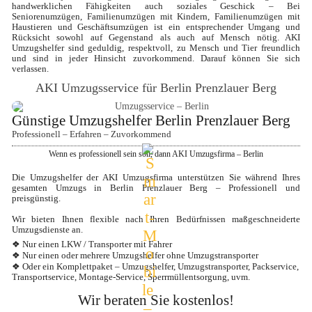
handwerklichen Fähigkeiten auch soziales Geschick – Bei 
Seniorenumzügen, Familienumzügen mit Kindern, Familienumzügen mit 
Haustieren und Geschäftsumzügen ist ein entsprechender Umgang und 
Rücksicht sowohl auf Gegenstand als auch auf Mensch nötig. AKI 
Umzugshelfer sind geduldig, respektvoll, zu Mensch und Tier freundlich 
und sind in jeder Hinsicht zuvorkommend. Darauf können Sie sich 
verlassen.
AKI Umzugsservice für Berlin Prenzlauer Berg
Günstige Umzugshelfer Berlin Prenzlauer Berg
Professionell – Erfahren – Zuvorkommend
Wenn es professionell sein soll, dann AKI Umzugsfirma – Berlin
Die Umzugshelfer der AKI Umzugsfirma unterstützen Sie während Ihres 
gesamten Umzugs in Berlin Prenzlauer Berg – Professionell und 
preisgünstig.

Wir bieten Ihnen flexible nach Ihren Bedürfnissen maßgeschneiderte 
Umzugsdienste an.
❖ Nur einen LKW / Transporter mit Fahrer
❖ Nur einen oder mehrere Umzugshelfer ohne Umzugstransporter
❖ Oder ein Komplettpaket – Umzugshelfer, Umzugstransporter, Packservice, 
Transportservice, Montage-Service, Sperrmüllentsorgung, uvm.
Wir beraten Sie kostenlos!