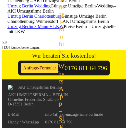
Lichtenberg – AKI Umzugsfirma Berlin
Umzug Berlin Wedding
Günstige Umzüge Berlin-Wedding–
AKI Umzugsfirma Berlin
Umzug Berlin Charlottenburg
Günstige Umzüge Berlin
Charlottenburg-Wilmersdorf – AKI Umzugsfirma Berlin
Umzug Berlin 3 Mann + LKW
Preise Berlin – Umzugshelfer
mit LKW
5.0
[133] Kundenbewertungen.
Wir beraten Sie kostenlos!
0176 811 64 796
Anfrage-Formular
AKI UMZUGSFIRMA – BERLIN
Cornelius-Fredericks-Straße 20, 

D-13351 Berlin
E-Mail
info (at) aki-umzugsfirma-berlin.de
Handy / WhatsApp
0176 811 64 796