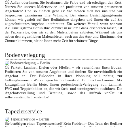
Ob Außen oder Innen. Sie bestimmen die Farbe und wir erledigen den Rest. 
Nutzen Sie unseren Malerservice und profitieren von unseren preiswerten 
Angeboten! Und so einfach geht es: Sie melden sich bei uns und wir 
besprechen gemeinsam Ihre Wünsche. Bei einem Besichtigungstermin 
können wir gezielt auf Ihre Bedürfnisse eingehen und Ihnen ein auf Sie 
zugeschnittenes Angebot unterbreiten. Ein weiterer Vorteil, wenn wir von 
Aki Umzugsfirma Berlin Ihre Zimmer in neuem Glanz erscheinen lassen, ist 
der Packservice, den wir zu den Malerarbeiten anbieten. Während wir uns 
neben den eigentlichen Malerarbieten auch um das Aus- und Einräumen der 
Zimmer kümmern, bleibt Ihnen mehr Zeit für schönere Dinge.
Bodenverlegung
Ob Parkett, Laminat, Dielen oder Fließen – wir verschönern Ihren Boden. 
Profitieren Sie von unseren Angeboten und fordern Sie unverbindlich ein 
Angebot an. Der Fußboden in Ihrer Wohnung soll richtig zur 
Geltungkommen? Wir verlegen für Sie bereits ab 15 Euro / m² Laminat. Aki 
Umzugsfirma Berlin bietet Ihnen professionelleVerlegung von Laminat, 
PVC und Teppichböden an, die wir fach- und termingerecht ausführen. Die 
Angebotserstellung und Beratung, sowie das Aufmaß vorOrt ist 
selbstverständlich kostenlos!
Tapezierservice
Sie benötigen einen Tapetenwechsel? Kein Problem – Das Team der Berliner 