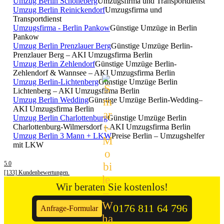
Umzug Berlin Schöneberg
Umzugsfirma und Transportdienst
Umzug Berlin Reinickendorf
Umzugsfirma und
Transportdienst
Umzugsfirma - Berlin Pankow
Günstige Umzüge in Berlin
Pankow
Umzug Berlin Prenzlauer Berg
Günstige Umzüge Berlin-
Prenzlauer Berg – AKI Umzugsfirma Berlin
Umzug Berlin Zehlendorf
Günstige Umzüge Berlin-
Zehlendorf & Wannsee – AKI Umzugsfirma Berlin
Umzug Berlin-Lichtenberg
Günstige Umzüge Berlin
Lichtenberg – AKI Umzugsfirma Berlin
Umzug Berlin Wedding
Günstige Umzüge Berlin-Wedding–
AKI Umzugsfirma Berlin
Umzug Berlin Charlottenburg
Günstige Umzüge Berlin
Charlottenburg-Wilmersdorf – AKI Umzugsfirma Berlin
Umzug Berlin 3 Mann + LKW
Preise Berlin – Umzugshelfer
mit LKW
5.0
[133] Kundenbewertungen.
Wir beraten Sie kostenlos!
0176 811 64 796
Anfrage-Formular