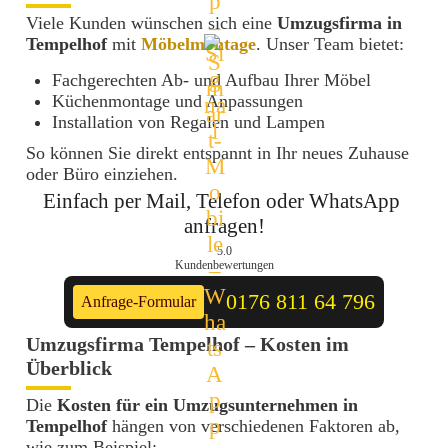
Viele Kunden wünschen sich eine
Umzugsfirma in
Tempelhof
mit
Möbelmontage
. Unser Team bietet:
Fachgerechten Ab- und Aufbau Ihrer Möbel
Küchenmontage und Anpassungen
Installation von Regalen und Lampen
So können Sie direkt entspannt in Ihr neues Zuhause
oder Büro einziehen.
Einfach per Mail, Telefon oder WhatsApp 
anfragen!
5.0
Kundenbewertungen
0176 811 64 796
Anfrage-Formular
Umzugsfirma Tempelhof – Kosten im
Überblick
Die
Kosten für ein Umzugsunternehmen in
Tempelhof
hängen von verschiedenen Faktoren ab,
wie zum Beispiel: