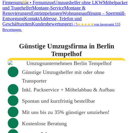
Firmenumzug • Fernumzug
Umzugshelfer ohne LKW
Möbelpacker
und Tragehelfer
Montage-Service
Montage &
Renovierungen
Entrümpelungen
Wohnungsauflösung – Sperrmüll-
Entsorgung
Kontakt
Addresse, Telefon und
Geschäftszeiten
Kundenbewertungen
5 / 5
★★★★★
von insgesamt 133
Bewertungen.
Günstige Umzugsfirma in Berlin
Tempelhof
Günstige Umzugshelfer mit oder ohne
Transporter
Inkl. Packservice + Möbelabbau & Aufbau
Spontan und kurzfristig bestellbar
Mit uns bis zu 35% günstiger umziehen!
Kostenlose Beratung