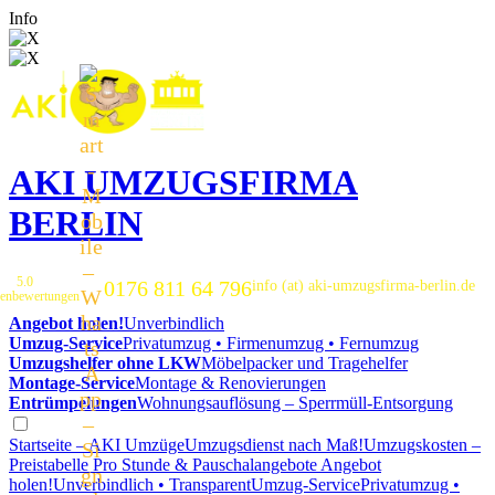
Info
AKI UMZUGSFIRMA
BERLIN
5.0
0176 811 64 796
info (at) aki-umzugsfirma-berlin.de
enbewertungen
Angebot holen!
Unverbindlich
Umzug-Service
Privatumzug • Firmenumzug • Fernumzug
Umzugshelfer ohne LKW
Möbelpacker und Tragehelfer
Montage-Service
Montage & Renovierungen
Entrümpelungen
Wohnungsauflösung – Sperrmüll-Entsorgung
Startseite – AKI Umzüge
Umzugsdienst nach Maß!
Umzugskosten –
Preistabelle
Pro Stunde & Pauschalangebote
Angebot
holen!
Unverbindlich • Transparent
Umzug-Service
Privatumzug •