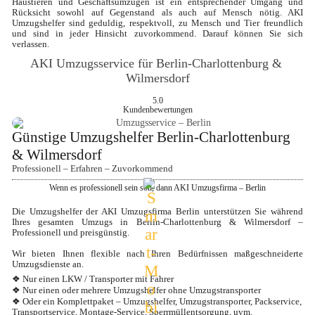
Haustieren und Geschäftsumzügen ist ein entsprechender Umgang und 
Rücksicht sowohl auf Gegenstand als auch auf Mensch nötig. AKI 
Umzugshelfer sind geduldig, respektvoll, zu Mensch und Tier freundlich 
und sind in jeder Hinsicht zuvorkommend. Darauf können Sie sich 
verlassen.
AKI Umzugsservice für Berlin-Charlottenburg & 
Wilmersdorf
5.0
Kundenbewertungen
Günstige Umzugshelfer Berlin-Charlottenburg 
& Wilmersdorf
Professionell – Erfahren – Zuvorkommend
Wenn es professionell sein soll, dann AKI Umzugsfirma – Berlin
Die Umzugshelfer der AKI Umzugsfirma Berlin unterstützen Sie während 
Ihres gesamten Umzugs in Berlin-Charlottenburg & Wilmersdorf – 
Professionell und preisgünstig.

Wir bieten Ihnen flexible nach Ihren Bedürfnissen maßgeschneiderte 
Umzugsdienste an.
❖ Nur einen LKW / Transporter mit Fahrer
❖ Nur einen oder mehrere Umzugshelfer ohne Umzugstransporter
❖ Oder ein Komplettpaket – Umzugshelfer, Umzugstransporter, Packservice, 
Transportservice, Montage-Service, Sperrmüllentsorgung, uvm.