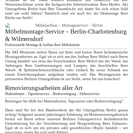
Schränke an die Wand sondern kümmern uns zusätzlich um alle 
Wasseranschlüsse sowie die fachgerechte Inbetriebnahme Ihres Herdes. Aki 
Umzugsfirma Berlin baut Ihre Traumküche auf, damit Sie sich schon bald 
rund um wohl fühlen! Natürlich sind wir auch bei der Demontage Ihrer 
Küche zur Stelle!
Möbelmontage-Service – Berlin-Charlottenburg 
& Wilmersdorf
Professionelle Montage & Aufbau Ihrer Möbelstücke
Die AKI Monteure stehen Ihnen zur Seite und bieten Ihnen fachmännische 
Montagearbeiten an. Egal ob es sich um den Aufbau Ihrer Möbel nach Ihrem 
Umzug handelt wie etwa das Festschrauben Ihrer Möbel mit der Wand, das 
Anbringen Ihrer Gardinenstangen und Lampen, das Anschließen Ihrer 
Wasch- & Spülmaschinenschläuche oder einfach Ihr neuer Schrank aus 
einem Einrichtungshaus aufgebaut werden soll. Das Montageteam der 
preiswerten Berliner Umzugsfirma ist zur Stelle, wenn Sie uns brauchen!
Renovierungsarbeiten aller Art
Malerarbeiten – Tapezierservice – Bodenverlegung – Elektroservice
Benötigen Sie Hilfe bei Malerarbeiten, Tapezieren oder Bodenverlegung?
Dann sind Sie bei den Handwerkern der Aki Umzugsfirma Berlin genau 
richtig! Aufgrund unserer jahrelangen Erfahrung im Modernisierungsbereich 
bieten wir Ihnen neben unserem Berliner Umzugsservice fachmännische 
Unterstützung bei der Verschönerung und Neugestaltung Ihres Zuhauses. 
Egal ob es sich um ein privates oder gewerbliches Objekt handelt – wir 
renovieren, damit Sie sich wohl fühlen!