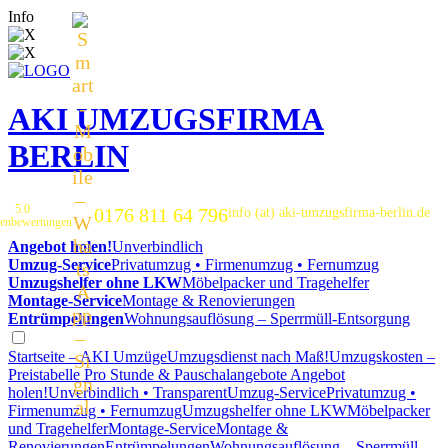
Info
AKI UMZUGSFIRMA
BERLIN
5.0
0176 811 64 796
info (at) aki-umzugsfirma-berlin.de
enbewertungen
Angebot holen!
Unverbindlich
Umzug-Service
Privatumzug • Firmenumzug • Fernumzug
Umzugshelfer ohne LKW
Möbelpacker und Tragehelfer
Montage-Service
Montage & Renovierungen
Entrümpelungen
Wohnungsauflösung – Sperrmüll-Entsorgung
Startseite – AKI Umzüge
Umzugsdienst nach Maß!
Umzugskosten –
Preistabelle
Pro Stunde & Pauschalangebote
Angebot
holen!
Unverbindlich • Transparent
Umzug-Service
Privatumzug •
Firmenumzug • Fernumzug
Umzugshelfer ohne LKW
Möbelpacker
und Tragehelfer
Montage-Service
Montage &
Renovierungen
Entrümpelungen
Wohnungsauflösung – Sperrmüll-