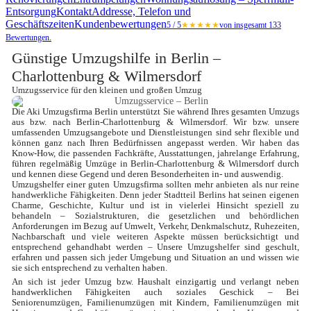
Entsorgung
Kontakt
Addresse, Telefon und
Geschäftszeiten
Kundenbewertungen
5 / 5
★★★★★
von insgesamt 133
Bewertungen.
Günstige Umzugshilfe in Berlin – 
Charlottenburg & Wilmersdorf
Umzugsservice für den kleinen und großen Umzug
Die Aki Umzugsfirma Berlin unterstützt Sie während Ihres gesamten Umzugs 
aus bzw. nach Berlin-Charlottenburg & Wilmersdorf. Wir bzw. unsere 
umfassenden Umzugsangebote und Dienstleistungen sind sehr flexible und 
können ganz nach Ihren Bedürfnissen angepasst werden. Wir haben das 
Know-How, die passenden Fachkräfte, Ausstattungen, jahrelange Erfahrung, 
führen regelmäßig Umzüge in Berlin-Charlottenburg & Wilmersdorf durch 
und kennen diese Gegend und deren Besonderheiten in- und auswendig.
Umzugshelfer einer guten Umzugsfirma sollten mehr anbieten als nur reine 
handwerkliche Fähigkeiten. Denn jeder Stadtteil Berlins hat seinen eigenen 
Charme, Geschichte, Kultur und ist in vielerlei Hinsicht speziell zu 
behandeln – Sozialstrukturen, die gesetzlichen und behördlichen 
Anforderungen im Bezug auf Umwelt, Verkehr, Denkmalschutz, Ruhezeiten, 
Nachbarschaft und viele weiteren Aspekte müssen berücksichtigt und 
entsprechend gehandhabt werden – Unsere 
Umzugshelfer
 sind geschult, 
erfahren und passen sich jeder Umgebung und Situation an und wissen wie 
sie sich entsprechend zu verhalten haben. 
An sich ist jeder Umzug bzw. Haushalt einzigartig und verlangt neben 
handwerklichen Fähigkeiten auch soziales Geschick – Bei 
Seniorenumzügen, Familienumzügen mit Kindern, Familienumzügen mit 