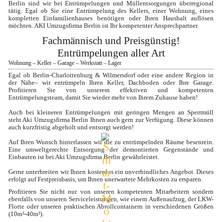
Berlin sind wir bei Entrümpelungen und Müllentsorgungen überregional 
tätig. Egal ob Sie eine Entrümpelung des Kellers, einer Wohnung, eines 
kompletten Einfamilienhauses benötigen oder Ihren Haushalt auflösen 
möchten. AKI Umzugsfirma Berlin ist Ihr kompetenter Ansprechpartner.
Fachmännisch und Preisgünstig!
Entrümpelungen aller Art
Wohnung – Keller – Garage – Werkstatt – Lager
Egal ob Berlin-Charlottenburg & Wilmersdorf oder eine andere Region in 
der Nähe– wir entrümpeln Ihren Keller, Dachboden oder Ihre Garage. 
Profitieren Sie von unserem effektiven und kompetenten 
Entrümpelungsteam, damit Sie wieder mehr von Ihrem Zuhause haben!

Auch bei kleineren Entrümpelungen mit geringen Mengen an Sperrmüll 
steht Aki Umzugsfirma Berlin Ihnen auch gern zur Verfügung. Diese können 
auch kurzfristig abgeholt und entsorgt werden!

Auf Ihren Wunsch hinterlassen wir die zu entrümpelnden Räume besenrein. 
Eine umweltgerechte Entsorgung der demontierten Gegenstände und 
Einbauten ist bei Aki Umzugsfirma Berlin gewährleistet.

Gerne unterbreiten wir Ihnen kostenlos ein unverbindliches Angebot. Dieses 
erfolgt auf Festpreisbasis, um Ihnen unerwartete Mehrkosten zu ersparen.
Profitieren Sie nicht nur von unseren kompetenten Mitarbeitern sondern 
ebenfalls von unseren Serviceleistungen, wie einem Außenaufzug, der LKW-
Flotte oder unseren praktischen Abrollcontainern in verschiedenen Größen 
(10m³-40m³).