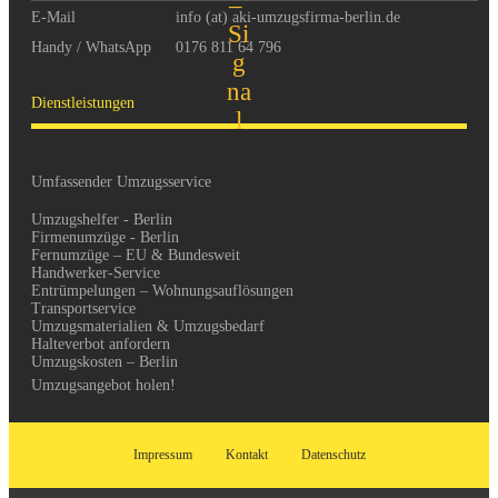
E-Mail
info (at) aki-umzugsfirma-berlin.de
Handy / WhatsApp
0176 811 64 796
Dienstleistungen
Umfassender Umzugsservice
Umzugshelfer - Berlin
Firmenumzüge - Berlin
Fernumzüge – EU & Bundesweit
Handwerker-Service
Entrümpelungen – Wohnungsauflösungen
Transportservice
Umzugsmaterialien & Umzugsbedarf
Halteverbot anfordern
Umzugskosten – Berlin
Umzugsangebot holen!
Impressum
Kontakt
Datenschutz